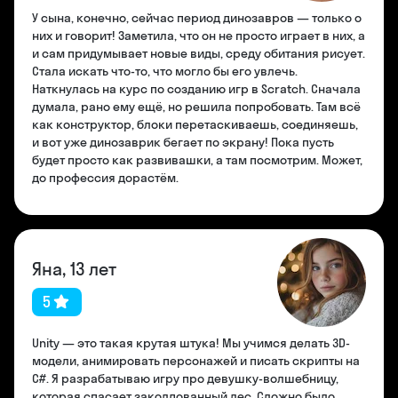
У сына, конечно, сейчас период динозавров — только о
них и говорит! Заметила, что он не просто играет в них, а
и сам придумывает новые виды, среду обитания рисует.
Стала искать что-то, что могло бы его увлечь.
Наткнулась на курс по созданию игр в Scratch. Сначала
думала, рано ему ещё, но решила попробовать. Там всё
как конструктор, блоки перетаскиваешь, соединяешь,
и вот уже динозаврик бегает по экрану! Пока пусть
будет просто как развивашки, а там посмотрим. Может,
до профессия дорастём.
Яна, 13 лет
5
Unity — это такая крутая штука! Мы учимся делать 3D-
модели, анимировать персонажей и писать скрипты на
C#. Я разрабатываю игру про девушку-волшебницу,
которая спасает заколдованный лес. Сложно было