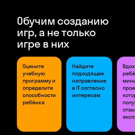
Обучим созданию
игр, а не только
игре в них
Оцените
Найдите
Вдох
учебную
подходящее
ребё
программу и
направление
мин
определите
в IT согласно
прое
способности
интересам
кото
ребёнка
полу
отзы
эксп