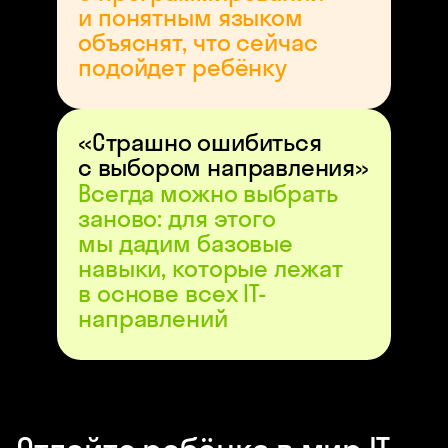
и понятным языком
объяснят, что сейчас
подойдет ребёнку
«Страшно ошибиться
с выбором направления»
Всегда можно выбрать
заново: для этого
мы дадим базовые
навыки, которые лежат
в основе всех IT-
направлений