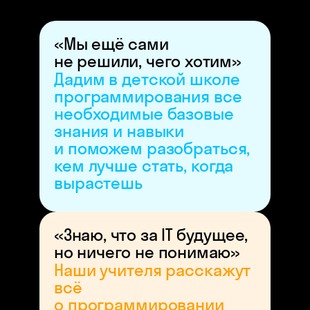
«Мы ещё сами
не решили, чего хотим»
Дадим в детской школе
программирования все
необходимые базовые
знания и навыки
и поможем разобраться,
кем лучше стать, когда
вырастешь
«Знаю, что за IT будущее,
но ничего не понимаю»
Наши учителя расскажут
всё
о программировании